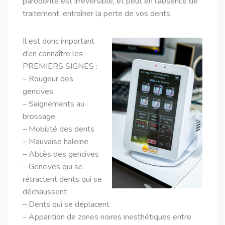
parodonte est irréversible, et peut en l’absence de
traitement, entraîner la perte de vos dents.
Il est donc important
d’en connaître les
PREMIERS SIGNES :
– Rougeur des
gencives
– Saignements au
brossage
– Mobilité des dents
– Mauvaise haleine
– Abcès des gencives
– Gencives qui se
rétractent dents qui se
déchaussent
– Dents qui se déplacent
– Apparition de zones noires inesthétiques entre