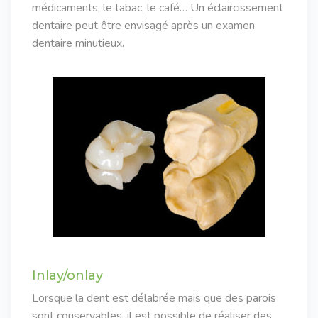
médicaments, le tabac, le café… Un éclaircissement
dentaire peut être envisagé après un examen
dentaire minutieux.
Inlay/onlay
Lorsque la dent est délabrée mais que des parois
sont conservables, il est possible de réaliser des