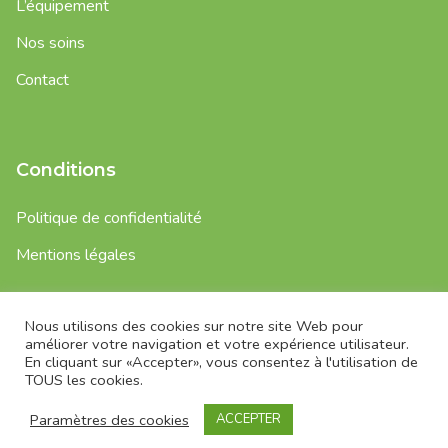
L’équipement
Nos soins
Contact
Conditions
Politique de confidentialité
Mentions légales
Nous utilisons des cookies sur notre site Web pour
Copyright © 2022 Cabinet dentaire De Coron – Tous droits
améliorer votre navigation et votre expérience utilisateur.
réservés.
En cliquant sur «Accepter», vous consentez à l'utilisation de
TOUS les cookies.
Site internet
Visuel & Développement
| Charte graphique
Studio RUBICOM
; | Crédits photos
Visuel & Développement
|
Paramètres des cookies
ACCEPTER
Studio Erick Saille
| Architecte Ronan Martin