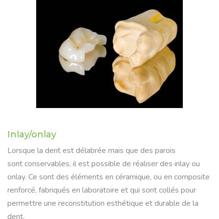
Inlay/onlay
Lorsque la dent est délabrée mais que des parois
sont conservables, il est possible de réaliser des inlay ou
onlay. Ce sont des éléments en céramique, ou en composite
renforcé, fabriqués en laboratoire et qui sont collés pour
permettre une reconstitution esthétique et durable de la
dent.