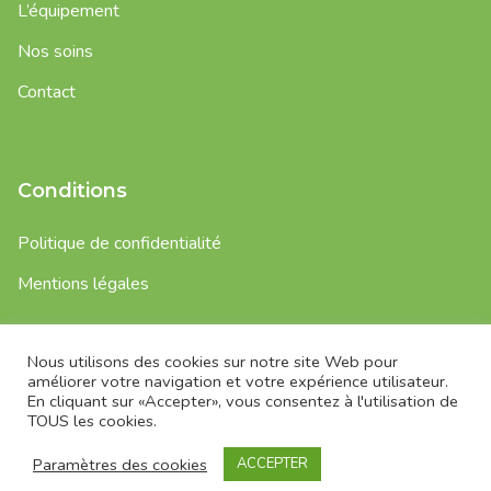
L’équipement
Nos soins
Contact
Conditions
Politique de confidentialité
Mentions légales
Nous utilisons des cookies sur notre site Web pour
Copyright © 2022 Cabinet dentaire De Coron – Tous droits
améliorer votre navigation et votre expérience utilisateur.
réservés.
En cliquant sur «Accepter», vous consentez à l'utilisation de
TOUS les cookies.
Site internet
Visuel & Développement
| Charte graphique
Studio RUBICOM
; | Crédits photos
Visuel & Développement
|
Paramètres des cookies
ACCEPTER
Studio Erick Saille
| Architecte Ronan Martin