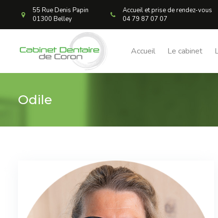
55 Rue Denis Papin
Accueil et prise de rendez-vous
01300 Belley
04 79 87 07 07
Accueil
Le cabinet
Odile